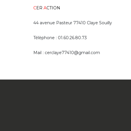
C
ER
A
CTION
44 avenue Pasteur 77410 Claye Souilly
Télèphone : 01.60.26.80.73
Mail : cerclaye77410@gmail.com